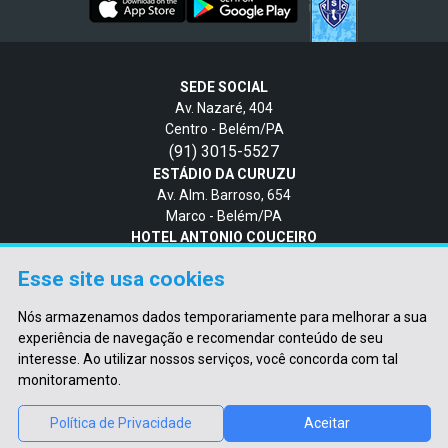
SEDE SOCIAL
Av. Nazaré, 404
Centro - Belém/PA
(91) 3015-5527
ESTÁDIO DA CURUZU
Av. Alm. Barroso, 654
Marco - Belém/PA
HOTEL ANTONIO COUCEIRO
Av. Alm. Barroso, 654
Esse site usa cookies
Marco - Belém/PA
SEDE NÁUTICA
Nós armazenamos dados temporariamente para melhorar a sua
Tv. Dom Bôsco, 2
experiência de navegação e recomendar conteúdo de seu
Cidade Velha - Belém/PA
interesse. Ao utilizar nossos serviços, você concorda com tal
monitoramento.
PAYSANDU S.C.
2026
- TODOS OS DIREITOS RESERVADOS.
Política de Privacidade
Aceitar
Hospedado por Metaweb
Desenvolvido por Bredi